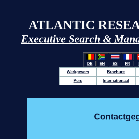
ATLANTIC RESE
Executive Search & Man
DE
EN
ES
FR
Werkgevers
Brochure
Pers
Internationaal
Contactge