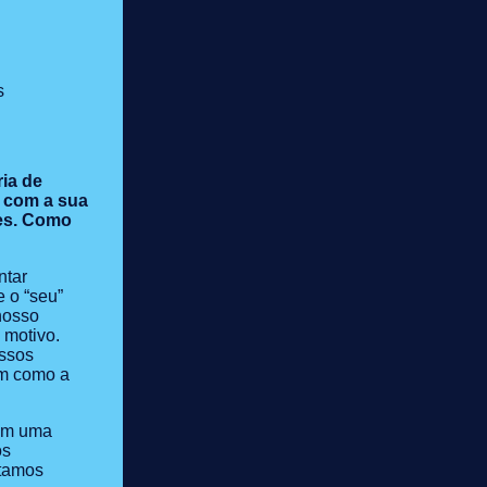
s
ia de
 com a sua
es. Como
ntar
 o “seu”
nosso
 motivo.
ossos
em como a
tem uma
os
stamos