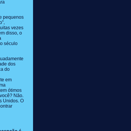
ara
de pequenos
o”,
uitas vezes
ém disso, o
a
do século
equadamente
dade dos
ca do
nte em
uma
tem ótimos
 você? Não.
s Unidos. O
ontrar