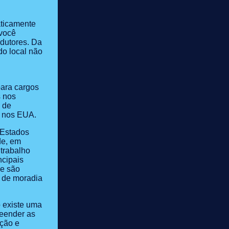
aticamente
 você
dutores. Da
o local não
para cargos
 nos
 de
m nos EUA.
 Estados
de, em
trabalho
ncipais
ue são
s de moradia
 existe uma
reender as
ação e