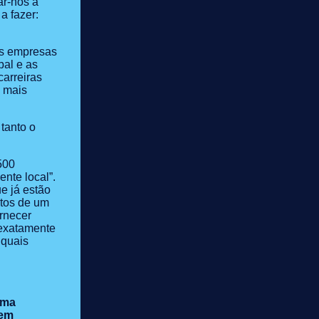
ar-nos a
a fazer:
as empresas
bal e as
arreiras
 mais
tanto o
500
nte local”.
e já estão
atos de um
rnecer
 exatamente
 quais
uma
zem