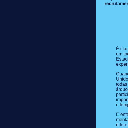
recrutame
É cla
em to
Estad
exper
Quand
Unido
todas
árduo
parti
impor
e tem
E ent
menta
difer