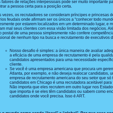
s fatores de relações interpessoais pode ser muito importante p
trar a pessoa certa para a posição certa.
s vezes, os recrutadores se consideram príncipes e princesas 
tórios feudais onde afirmam ser os únicos a “conhecer todo mund
esmente por estarem localizados em um determinado lugar, e m
tam mal seus clientes com essa visão limitada dos negócios. Al
o postal de uma pessoa simplesmente não confere competênci
ssional de nenhum tipo na busca e recrutamento de executivos 
Nosso desafio é simples: a única maneira de avaliar ad
a eficácia de uma empresa de recrutamento é pela quali
candidatos apresentados para uma necessidade específi
cliente.
Se você é uma empresa americana que procura um gere
Atlanta, por exemplo, e não deseja realocar candidatos, 
empresa de recrutamento americana do seu setor que só 
candidatos em Chicago é uma recrutadora aceitável para
Não importa que eles recrutem em outro lugar nos Estado
que importa é se eles têm candidatos ou sabem como enc
candidatos onde você precisa. Isso é ART.