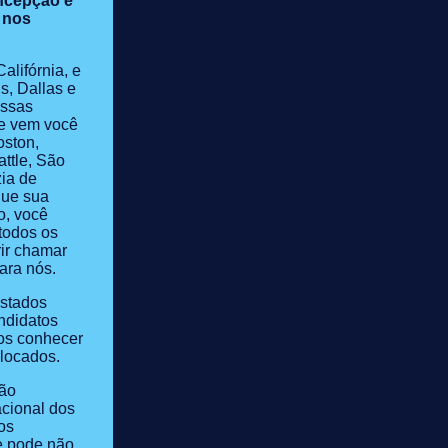
ncepção é
 nos
lifórnia, e
s, Dallas e
essas
ue vem você
oston,
attle, São
ia de
que sua
o, você
todos os
ir chamar
ara nós.
Estados
ndidatos
os conhecer
locados.
são
cional dos
os
e pode não