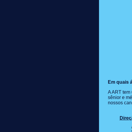
Em quais á
A ART tem u
sênior e mé
nossos cand
Direç