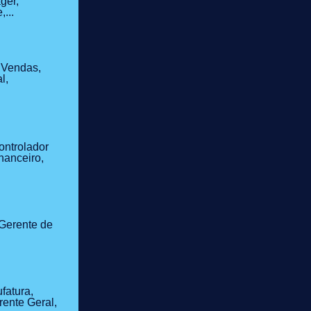
ger,
...
 Vendas,
l,
ontrolador
nanceiro,
Gerente de
fatura,
ente Geral,