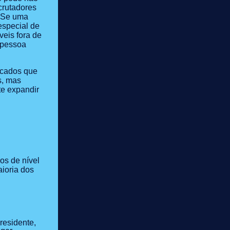
crutadores
. Se uma
especial de
veis fora de
 pessoa
icados que
s, mas
e expandir
os de nível
aioria dos
residente,