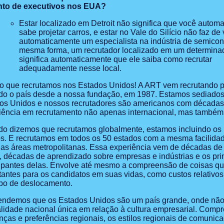
nto de executivos nos EUA?
Estar localizado em Detroit não significa que você autom
sabe projetar carros, e estar no Vale do Silício não faz de
automaticamente um especialista na indústria de semicon
mesma forma, um recrutador localizado em um determinad
significa automaticamente que ele saiba como recrutar
adequadamente nesse local.
ro que recrutamos nos Estados Unidos! A ART vem recrutando 
do o país desde a nossa fundação, em 1987. Estamos sediados
os Unidos e nossos recrutadores são americanos com décadas
iência em recrutamento não apenas internacional, mas també
o dizemos que recrutamos globalmente, estamos incluindo os
s. E recrutamos em todos os 50 estados com a mesma facilida
 as áreas metropolitanas. Essa experiência vem de décadas de 
, décadas de aprendizado sobre empresas e indústrias e os pri
cipantes delas. Envolve até mesmo a compreensão de coisas q
tantes para os candidatos em suas vidas, como custos relativo
po de deslocamento.
endemos que os Estados Unidos são um país grande, onde não
lidade nacional única em relação à cultura empresarial. Comp
enças e preferências regionais, os estilos regionais de comunic