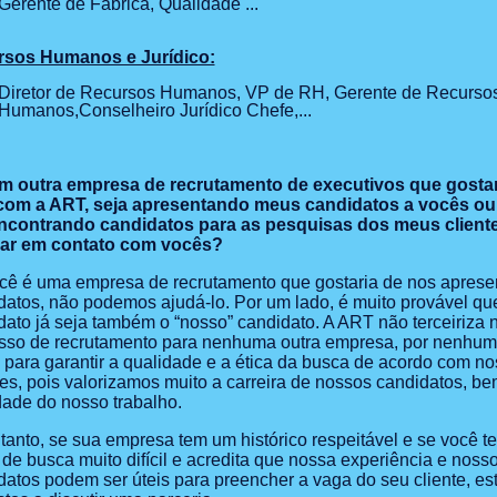
Gerente de Fábrica, Qualidade ...
sos Humanos e Jurídico:
Diretor de Recursos Humanos, VP de RH, Gerente de Recurso
Humanos,Conselheiro Jurídico Chefe,...
m outra empresa de recrutamento de executivos que gostar
com a ART, seja apresentando meus candidatos a vocês ou
ncontrando candidatos para as pesquisas dos meus client
rar em contato com vocês?
cê é uma empresa de recrutamento que gostaria de nos aprese
datos, não podemos ajudá-lo. Por um lado, é muito provável que
dato já seja também o “nosso” candidato. A ART não terceiriza 
sso de recrutamento para nenhuma outra empresa, por nenhum
é para garantir a qualidade e a ética da busca de acordo com n
es, pois valorizamos muito a carreira de nossos candidatos, b
dade do nosso trabalho.
tanto, se sua empresa tem um histórico respeitável e se você 
 de busca muito difícil e acredita que nossa experiência e noss
datos podem ser úteis para preencher a vaga do seu cliente, e