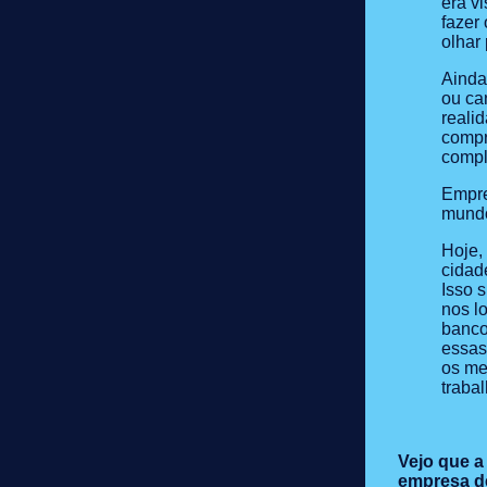
era vi
fazer
olhar
Ainda
ou ca
reali
compr
compl
Empre
mundo
Hoje,
cidad
Isso 
nos l
banco
essas
os me
traba
Vejo que a
empresa de