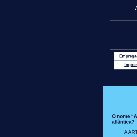
Emprega
Impre
O nome “At
atlântica?
A ART