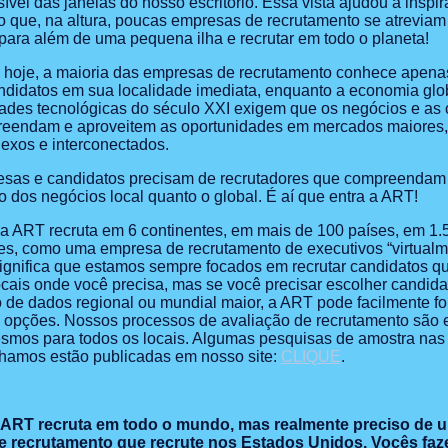
sível das janelas do nosso escritório. Essa vista ajudou a inspir
 o que, na altura, poucas empresas de recrutamento se atreviam 
 para além de uma pequena ilha e recrutar em todo o planeta!
 hoje, a maioria das empresas de recrutamento conhece apen
ndidatos em sua localidade imediata, enquanto a economia glo
dades tecnológicas do século XXI exigem que os negócios e as c
eendam e aproveitem as oportunidades em mercados maiores,
exos e interconectados.
sas e candidatos precisam de recrutadores que compreendam 
 dos negócios local quanto o global. É aí que entra a ART!
 a ART recruta em 6 continentes, em mais de 100 países, em 1.
es, como uma empresa de recrutamento de executivos “virtualme
significa que estamos sempre focados em recrutar candidatos qu
ocais onde você precisa, mas se você precisar escolher candid
 de dados regional ou mundial maior, a ART pode facilmente fo
 opções. Nossos processos de avaliação de recrutamento são
smos para todos os locais. Algumas pesquisas de amostra nas
lhamos estão publicadas em nosso site:
CLIQUE
.
 ART recruta em todo o mundo, mas realmente preciso de 
 recrutamento que recrute nos Estados Unidos. Vocês fa