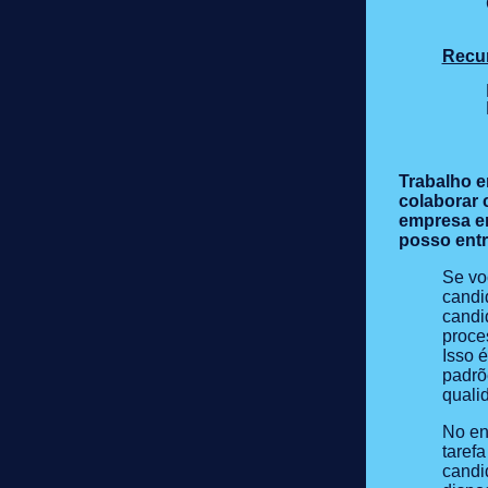
Recur
Trabalho e
colaborar 
empresa e
posso ent
Se vo
candi
candi
proce
Isso 
padrõ
quali
No en
tarefa
candi