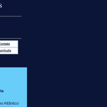
S
Contato
urrículo
ta
o Atlântico