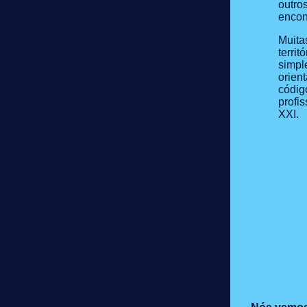
outro
encon
Muita
terri
simpl
orien
códig
profi
XXI.