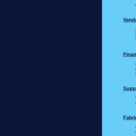
Venda
Finan
Supp
Fabri