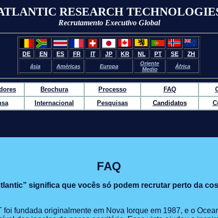
ATLANTIC RESEARCH TECHNOLOGIE
Recrutamento Executivo Global
DE
EN
ES
FR
IT
JP
KR
NL
PT
SE
ZH
Oriente
á́sia
Américas
Europa
África
Ḿedio
dores
Brochura
Processo
FAQ
nsa
Internacional
Pesquisas
Candidatos
C
FAQ
lantic” significa que vocês só podem recrutar perto da cos
 foi fundada originalmente em Nova Iorque em 1987, e o Ocean