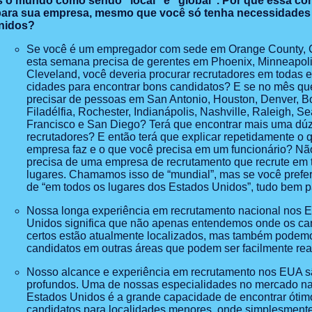
 o mundo como sendo “local” e “global”. Por que essa co
 para sua empresa, mesmo que você só tenha necessidades
nidos?
Se você é um empregador com sede em Orange County, Ca
esta semana precisa de gerentes em Phoenix, Minneapoli
Cleveland, você deveria procurar recrutadores em todas 
cidades para encontrar bons candidatos? E se no mês q
precisar de pessoas em San Antonio, Houston, Denver, B
Filadélfia, Rochester, Indianápolis, Nashville, Raleigh, Se
Francisco e San Diego? Terá que encontrar mais uma dúz
recrutadores? E então terá que explicar repetidamente o 
empresa faz e o que você precisa em um funcionário? Nã
precisa de uma empresa de recrutamento que recrute em 
lugares. Chamamos isso de “mundial”, mas se você prefer
de “em todos os lugares dos Estados Unidos”, tudo bem p
Nossa longa experiência em recrutamento nacional nos 
Unidos significa que não apenas entendemos onde os ca
certos estão atualmente localizados, mas também podem
candidatos em outras áreas que podem ser facilmente rea
Nosso alcance e experiência em recrutamento nos EUA 
profundos. Uma de nossas especialidades no mercado na
Estados Unidos é a grande capacidade de encontrar ótim
candidatos para localidades menores, onde simplesment