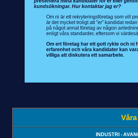
presentera mina kandidater för er eller genom 
kundsökningar. Hur kontaktar jag er?
Om ni är ett rekryteringsföretag som vill pr
är det mycket troligt att ”er” kandidat reda
på något annat företag av någon anledning. 
enligt våra standarder, eftersom vi värdesä
Om ert företag har ett gott rykte och ni
erfarenhet och våra kandidater kan vara t
villiga att diskutera ett samarbete.
Våra
INDUSTRI - AVA