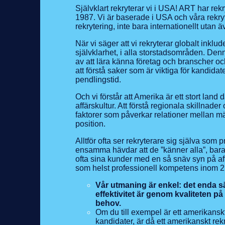
Självklart rekryterar vi i USA! ART har rek
1987. Vi är baserade i USA och våra rekry
rekrytering, inte bara internationellt utan 
När vi säger att vi rekryterar globalt inkl
självklarhet, i alla storstadsområden. Den
av att lära känna företag och branscher o
att förstå saker som är viktiga för kandida
pendlingstid.
Och vi förstår att Amerika är ett stort land d
affärskultur. Att förstå regionala skillnad
faktorer som påverkar relationer mellan männi
position.
Alltför ofta ser rekryterare sig själva som 
ensamma hävdar att de ”känner alla”, bara f
ofta sina kunder med en så snäv syn på af
som helst professionell kompetens inom 21-
Vår utmaning är enkel: det enda sä
effektivitet är genom kvaliteten p
behov.
Om du till exempel är ett amerikanskt 
kandidater, är då ett amerikanskt rek