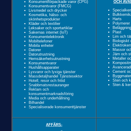
Konsumentförpackade varor (CPG)
OCH AVA
Konsumentvaror (FMCG)
Specialkem
Livsmedel och drycker
Bulkkemika
Kosmetika, hälso- och
Harts
skönhetsprodukter
Polymerer
Kläder och textilier
Beläggning
Leksaker och sportartiklar
Plast
Sakernas internet (IoT)
Lim och tä
Konsumentelektronik
Biologiskt
Mobiltelefoner
Elektrokem
Mobila enheter
Massor oc
Datorer
Järn och st
Datorutrustning
Metaller oc
Hemsäkerhetsutrustning
Kompositma
Konsumentvaror
Avancerade
Hushållsapparater
Cement oc
Lyxvaror och lyxiga tjänster
Byggmateri
Massdetaljhandel Tjänstesektor
Sten och k
Hotell, resor och fritid
Sten & ker
Snabbmatsrestauranger
Reklam och
konsumentmarknadsföring
Media och underhållning
Bilhandel
Specialiserade konsumenttjänster
AFFÄRS-