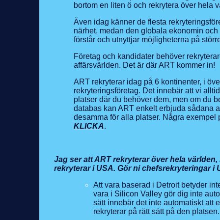
bortom en liten ö och rekrytera över hela v
Även idag känner de flesta rekryteringsföre
närhet, medan den globala ekonomin och 21-
förstår och utnyttjar möjligheterna på s
Företag och kandidater behöver rekryterar
affärsvärlden. Det är där ART kommer in!
ART rekryterar idag på 6 kontinenter, i över
rekryteringsföretag. Det innebär att vi allt
platser där du behöver dem, men om du behö
databas kan ART enkelt erbjuda sådana alt
desamma för alla platser. Några exempel p
KLICKA
.
Jag ser att ART rekryterar över hela världen
rekryterar i USA. Gör ni chefsrekryteringar i
Att vara baserad i Detroit betyder int
vara i Silicon Valley gör dig inte au
sätt innebär det inte automatiskt att
rekryterar på rätt sätt på den platsen.