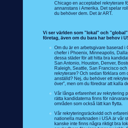
Chicago en acceptabel rekryterare för
annanstans i Amerika. Det spelar roll
du behöver dem. Det är ART.
Vi ser världen som ”lokal” och ”global”
företag, även om du bara har behov i 
Om du är en arbetsgivare baserad i
chefer i Phoenix
,
Minneapolis
,
Dalla
dessa städer för att hitta bra kand
San Antonio, Houston, Denver, Boston
Raleigh, Seattle, San Francisco och 
rekryterare? Och sedan förklara om 
anställd? Nej, du behöver ett rekryt
över”, men om du föredrar att kalla de
Vår långa erfarenhet av rekrytering på
rätta kandidaterna finns för närvaran
områden som också lätt kan flytta.
Vår rekryteringsräckvidd och erfaren
nationella marknaden i USA är vår sto
kanske inte finns några riktigt bra lo