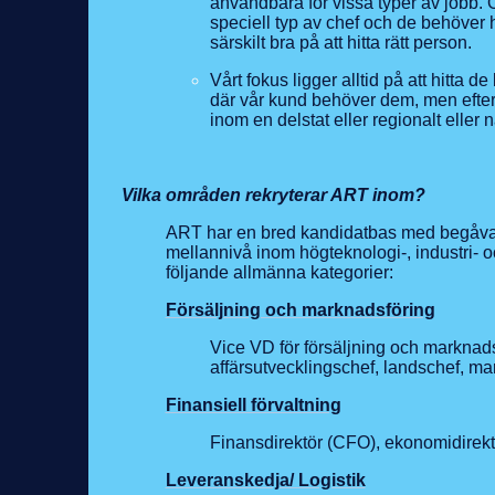
användbara för vissa typer av jobb.
speciell typ av chef och de behöver 
särskilt bra på att hitta rätt person.
Vårt fokus ligger alltid på att hitta 
där vår kund behöver dem, men efters
inom en delstat eller regionalt eller 
Vilka områden rekryterar ART inom?
ART har en bred kandidatbas med begåvade
mellannivå inom högteknologi-, industri- oc
följande allmänna kategorier:
Försäljning och marknadsföring
Vice VD för försäljning och marknadsf
affärsutvecklingschef, landschef, ma
Finansiell förvaltning
Finansdirektör (CFO), ekonomidirektö
Leveranskedja/ Logistik