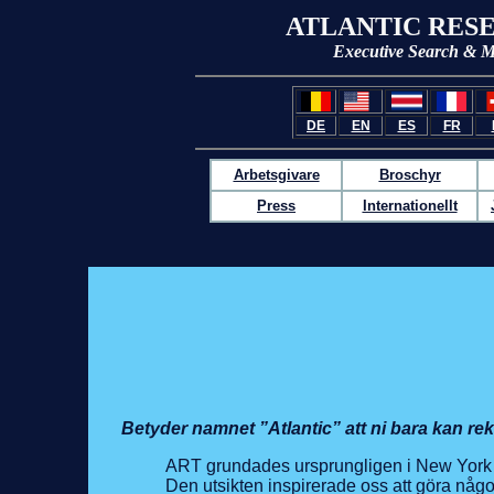
ATLANTIC RES
Executive Search & 
DE
EN
ES
FR
Arbetsgivare
Broschyr
Press
Internationellt
Betyder namnet ”Atlantic” att ni bara kan re
ART grundades ursprungligen i New York 1
Den utsikten inspirerade oss att göra någo