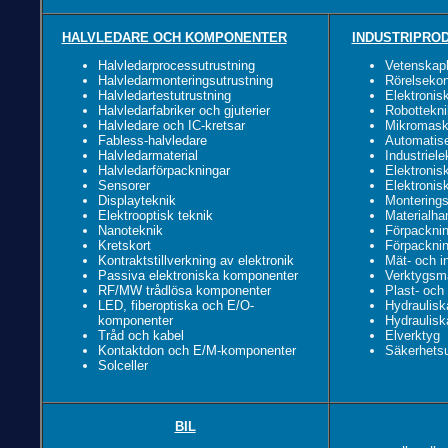
HALVLEDARE OCH KOMPONENTER
INDUSTRIPRO
Halvledarprocessutrustning
Vetenskapl
Halvledarmonteringsutrustning
Rörelsekon
Halvledartestutrustning
Elektronis
Halvledarfabriker och gjuterier
Robottekni
Halvledare och IC-kretsar
Mikromask
Fabless-halvledare
Automatise
Halvledarmaterial
Industriele
Halvledarförpackningar
Elektronisk
Sensorer
Elektronis
Displayteknik
Monterings
Elektrooptisk teknik
Materialha
Nanoteknik
Förpacknin
Kretskort
Förpackni
Kontraktstillverkning av elektronik
Mät- och i
Passiva elektroniska komponenter
Verktygsm
RF/MW trådlösa komponenter
Plast- och
LED, fiberoptiska och E/O-
Hydraulis
komponenter
Hydraulis
Tråd och kabel
Elverktyg
Kontaktdon och E/M-komponenter
Säkerhetsu
Solceller
BIL