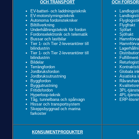
OCH TRANSPORT
OCH FÖRSÖR
EV-batteri- och laddningsteknik
Landlogisti
EV-motorstyrningsteknik
Landlogisti
Autonoma fordonstekniker
Flyglogisti
Biltillverkning
Flygfrakt
Underhållningsteknik för fordon
Sjöfart
Fordonselektronik och telematik
Sjöfrakt
Bussar och lastbilar
Hamnförval
Tier 1- och Tier 2-leverantörer till
Hamnförval
bilindustrin
Lagerhållni
Tier 1- och Tier 2-leverantörer till
Distributio
bilindustrin
Fulfillment
Bildelar
Returlogist
Terrängfordon
Kontraktsti
Jordbruksfordon
Globala in
Jordbruksutrustning
Asiatiska 
Byggfordon
Råvaruhand
Byggutrustning
Kvalitetsre
Fritidsfordon
3PL-tjänst
Hyperloop-teknik
4PL-tjänst
Tåg, tunnelbana och spårvagn
ERP-lösni
Hissar och transportsystem
Skeppsbyggnad och marina
farkoster
KONSUMENTPRODUKTER