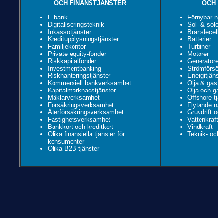
OCH FINANSTJÄNSTER
OCH
E-bank
Förnybar n
Digitaliseringsteknik
Sol- & solc
Inkassotjänster
Bränslecell
Kreditupplysningstjänster
Batterier
Familjekontor
Turbiner
Private equity-fonder
Motorer
Riskkapitalfonder
Generatore
Investmentbanking
Strömförsö
Riskhanteringstjänster
Energitjäns
Kommersiell bankverksamhet
Olja & gas
Kapitalmarknadstjänster
Olja och g
Mäklarverksamhet
Offshore-tj
Försäkringsverksamhet
Flytande n
Återförsäkringsverksamhet
Gruvdrift o
Fastighetsverksamhet
Vattenkraf
Bankkort och kreditkort
Vindkraft
Olika finansiella tjänster för
Teknik- oc
konsumenter
Olika B2B-tjänster