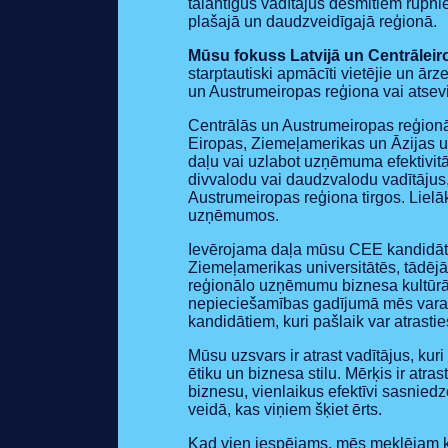
talantīgus vadītājus desmitiem rūp
plašajā un daudzveidīgajā reģionā.
Mūsu fokuss Latvijā un Centrālei
starptautiski apmācīti vietējie un ār
un Austrumeiropas reģiona vai atsevi
Centrālās un Austrumeiropas reģion
Eiropas, Ziemeļamerikas un Āzijas uz
daļu vai uzlabot uzņēmuma efektivitāti
divvalodu vai daudzvalodu vadītājus
Austrumeiropas reģiona tirgos. Lielāk
uzņēmumos.
Ievērojama daļa mūsu CEE kandidātu 
Ziemeļamerikas universitātēs, tādējād
reģionālo uzņēmumu biznesa kultūrām
nepieciešamības gadījumā mēs varam 
kandidātiem, kuri pašlaik var atrast
Mūsu uzsvars ir atrast vadītājus, ku
ētiku un biznesa stilu. Mērķis ir atr
biznesu, vienlaikus efektīvi sasniedz
veidā, kas viņiem šķiet ērts.
Kad vien iespējams, mēs meklējam kan