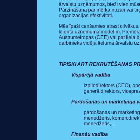
ārvalstu uzņēmumos, bieži vien mūsu 
Pārzināšana par mērķa nozari vai ti
organizācijas efektivitāti.
Mēs īpaši cenšamies atrast cilvēkus, 
klienta uzņēmuma modelim. Piemēram,
Austrumeiropas (CEE) vai pat lielā 
darbinieks vidēja lieluma ārvalstu 
TIPISKI ART REKRUTĒŠANAS PR
Vispārējā vadība
izpilddirektors (CEO), ope
ģenerāldirektors, viceprez
Pārdošanas un mārketinga v
pārdošanas un mārketinga
menedžeris, komercdirekt
menedžeris,...
Finanšu vadība