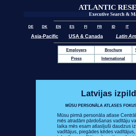
ATLANTIC RES
Executive Search & M
DE
DK
EN
ES
FI
FR
ID
IT
Asia-Pacific
USA & Canada
Latin Am
Employers
Brochure
Press
International
Latvijas izpi
MŪSU PERSONĀLA ATLASES FOKUS
Mūsu pirmā personāla atlase Centrāl
mēs atradām pārdošanas vadītāju v
laika mēs esam atlasījuši daudzus iz
vadītājus, piegādes ķēdes vadītājus, 