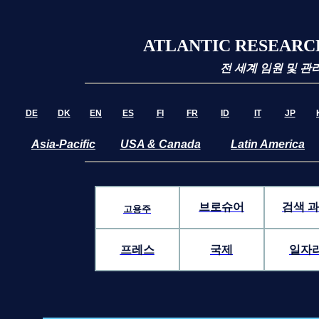
ATLANTIC RESEARC
전 세계 임원 및 관
DE
DK
EN
ES
FI
FR
ID
IT
JP
Asia-Pacific
USA & Canada
Latin America
브로슈어
검색 
고용주
프레스
국제
일자